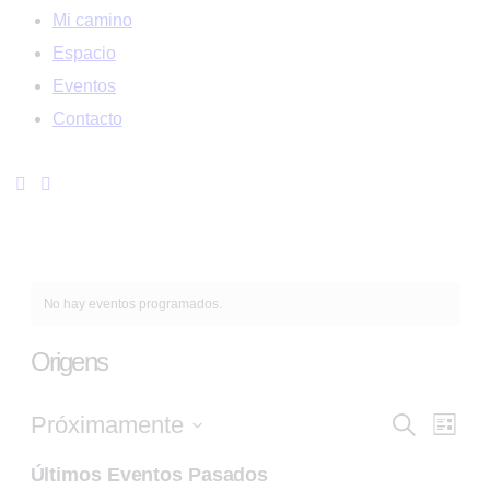
Mi camino
Espacio
Eventos
Contacto
No hay eventos programados.
Origens
Nav
Na
Próximamente
Buscar
Lista
Seleccionar
de
Últimos Eventos Pasados