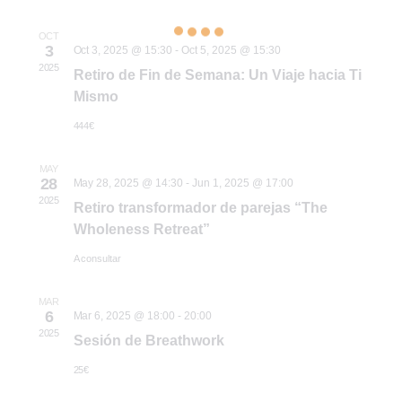
de
fecha.
vi
bús
OCT
de
3
Oct 3, 2025 @ 15:30
-
Oct 5, 2025 @ 15:30
2025
Retiro de Fin de Semana: Un Viaje hacia Ti
y
Ev
Mismo
vist
444€
de
MAY
28
May 28, 2025 @ 14:30
-
Jun 1, 2025 @ 17:00
2025
Retiro transformador de parejas “The
Eve
Wholeness Retreat”
A consultar
MAR
6
Mar 6, 2025 @ 18:00
-
20:00
2025
Sesión de Breathwork
25€