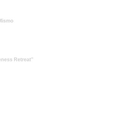
 Mismo
eness Retreat”