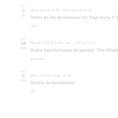
OCT
3
Oct 3, 2025 @ 15:30
-
Oct 5, 2025 @ 15:30
2025
Retiro de Fin de Semana: Un Viaje hacia Ti
444€
MAY
28
May 28, 2025 @ 14:30
-
Jun 1, 2025 @ 17:00
2025
Retiro transformador de parejas “The Whol
A consultar
MAR
6
Mar 6, 2025 @ 18:00
-
20:00
2025
Sesión de Breathwork
25€