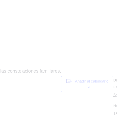
as constelaciones familiares,
D
Añadir al calendario
F
S
H
18