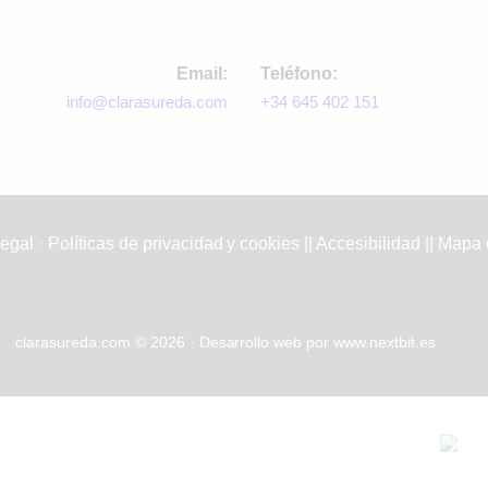
Email:
Teléfono:
info@clarasureda.com
+34 645 402 151
egal · Políticas de privacidad y cookies
||
Accesibilidad
||
Mapa d
clarasureda.com © 2026 · Desarrollo web por
www.nextbit.es