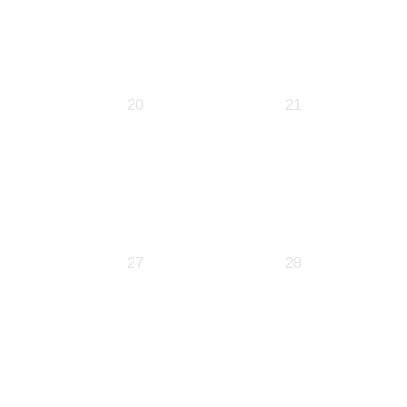
0
0
20
21
eventos,
eventos,
0
0
27
28
eventos,
eventos,