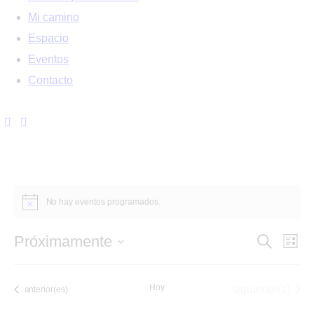
Mi camino
Espacio
Eventos
Contacto
No hay eventos programados.
N
N
Próximamente
B
L
u
i
S
a
s
a
s
c
e
t
Hoy
Eventos
siguiente(s)
Eventos
a
anterior(es)
v
a
r
l