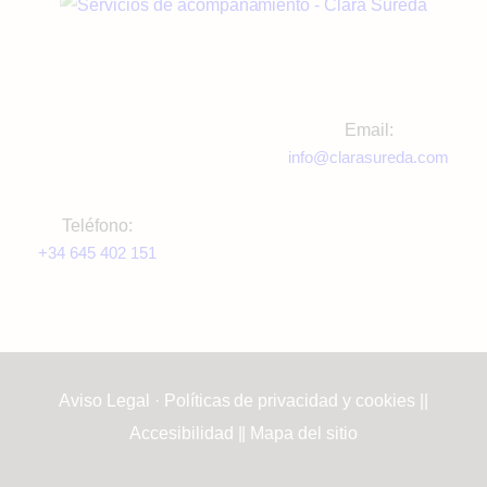
e
s
t
b
a
ú
Email:
s
info@clarasureda.com
s
d
e
q
Teléfono:
+34 645 402 151
E
u
v
e
e
d
n
Aviso Legal · Políticas de privacidad y cookies
||
Accesibilidad
||
Mapa del sitio
t
a