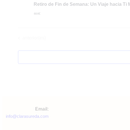
Retiro de Fin de Semana: Un Viaje hacia Ti
444€
Eventos
anterior(es)
Email:
info@clarasureda.com