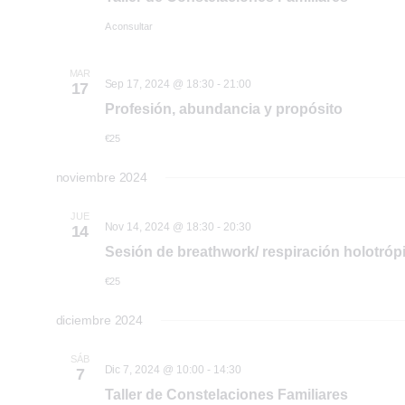
A consultar
MAR
Sep 17, 2024 @ 18:30
-
21:00
17
Profesión, abundancia y propósito
€25
noviembre 2024
JUE
Nov 14, 2024 @ 18:30
-
20:30
14
Sesión de breathwork/ respiración holotróp
€25
diciembre 2024
SÁB
Dic 7, 2024 @ 10:00
-
14:30
7
Taller de Constelaciones Familiares