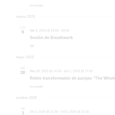
A consultar
marzo 2025
JUE
Mar 6, 2025 @ 18:00
-
20:00
6
Sesión de Breathwork
25€
mayo 2025
MIÉ
May 28, 2025 @ 14:30
-
Jun 1, 2025 @ 17:00
28
Retiro transformador de parejas “The Whol
A consultar
octubre 2025
VIE
Oct 3, 2025 @ 15:30
-
Oct 5, 2025 @ 15:30
3